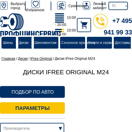
Выбрать
Личный
Сравнение
город
кабинет
Избранное
10:00
+7 495
- 20:00
10:00
941 99 33
ПРОФШИНСЕРВИС
- 18:00
группа компаний
Шины
Диски
Шиномонтаж
Сезонное хранение
Услуги и сервис
Доставка 
Главная
/
Диски
/
iFree Original
/
Диски iFree Original M24
ДИСКИ IFREE ORIGINAL M24
ПОДБОР ПО АВТО
ПАРАМЕТРЫ