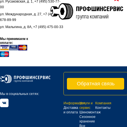
ул. Русаковская, д. 1, +7 (495) 530-77-
00
ПРОФШИНСЕРВИС
ул. Международная, д. 27, +7 (495)
группа компаний
678-89-99
ул. Малыгина, д. 8А, +7 (495) 475-00-33
Мы принимаем к
оплате:
Обратная связь
Мы в социальных сетях:
Информация
Услуги и
Компания
Доставка
сервис
Контакты
и оплата
Шиномонтаж
Сезонное
хранение
Все