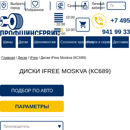
Выбрать
Личный
Сравнение
город
кабинет
Избранное
10:00
+7 495
- 20:00
10:00
941 99 33
ПРОФШИНСЕРВИС
- 18:00
группа компаний
Шины
Диски
Шиномонтаж
Сезонное хранение
Услуги и сервис
Доставка 
Главная
/
Диски
/
iFree
/
Диски iFree Moskva (КС689)
ДИСКИ IFREE MOSKVA (КС689)
ПОДБОР ПО АВТО
ПАРАМЕТРЫ