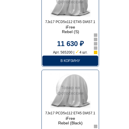
7Jx17 PCD5x112 ET45 DIA57.1
iFree
Rebel (S)
11 630 ₽
✓
Арт. 565200 |
4 шт.
В КОРЗИНУ
7Jx17 PCD5x112 ET45 DIA57.1
iFree
Rebel (Black)