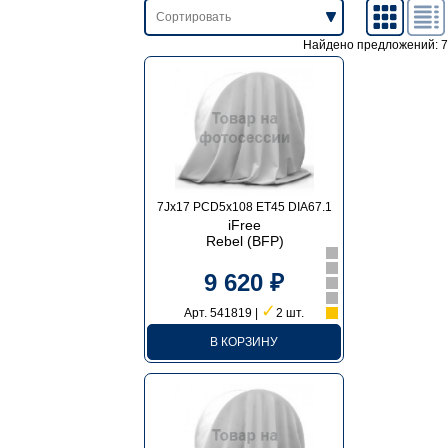
Найдено предложений: 7
7Jx17 PCD5x108 ET45 DIA67.1
iFree
Rebel (BFP)
9 620 ₽
✓
Арт. 541819 |
2 шт.
В КОРЗИНУ