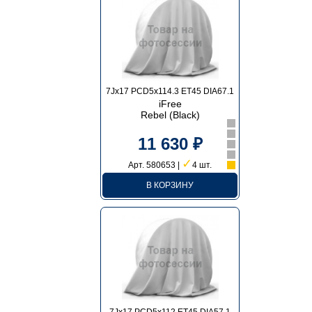
7Jx17 PCD5x114.3 ET45 DIA67.1
iFree
Rebel (Black)
11 630 ₽
✓
Арт. 580653 |
4 шт.
В КОРЗИНУ