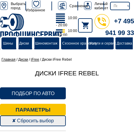
Выбрать
Личный
Сравнение
город
кабинет
Избранное
10:00
+7 495
- 20:00
10:00
941 99 33
ПРОФШИНСЕРВИС
- 18:00
группа компаний
Шины
Диски
Шиномонтаж
Сезонное хранение
Услуги и сервис
Доставка 
Главная
/
Диски
/
iFree
/
Диски iFree Rebel
ДИСКИ IFREE REBEL
ПОДБОР ПО АВТО
ПАРАМЕТРЫ
✘ Сбросить выбор