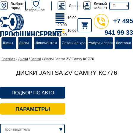
Выбрать
Личный
Сравнение
город
кабинет
Избранное
10:00
+7 495
- 20:00
10:00
941 99 33
ПРОФШИНСЕРВИС
- 18:00
группа компаний
Шины
Диски
Шиномонтаж
Сезонное хранение
Услуги и сервис
Доставка 
Главная
/
Диски
/
Jantsa
/
Диски Jantsa ZV Camry КС776
ДИСКИ JANTSA ZV CAMRY КС776
ПОДБОР ПО АВТО
ПАРАМЕТРЫ