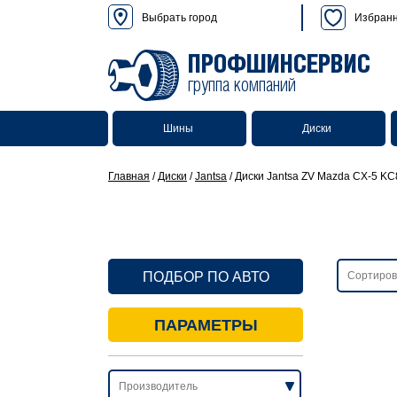
Выбрать город
Избран
ПРОФШИНСЕРВИС
группа компаний
Шины
Диски
Главная
/
Диски
/
Jantsa
/
Диски Jantsa ZV Mazda CX-5 K
ПОДБОР ПО АВТО
ПАРАМЕТРЫ