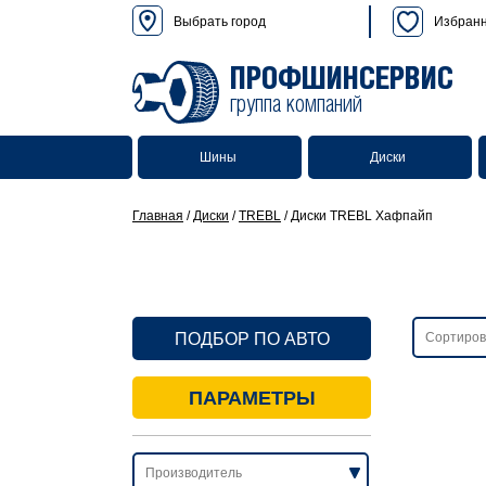
Выбрать город
Избран
ПРОФШИНСЕРВИС
группа компаний
Шины
Диски
Главная
/
Диски
/
TREBL
/
Диски TREBL Хафпайп
ПОДБОР ПО АВТО
ПАРАМЕТРЫ