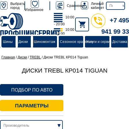
Выбрать
Личный
Сравнение
город
кабинет
Избранное
10:00
+7 495
- 20:00
10:00
941 99 33
ПРОФШИНСЕРВИС
- 18:00
группа компаний
Шины
Диски
Шиномонтаж
Сезонное хранение
Услуги и сервис
Доставка 
Главная
/
Диски
/
TREBL
/
Диски TREBL КР014 Tiguan
ДИСКИ TREBL КР014 TIGUAN
ПОДБОР ПО АВТО
ПАРАМЕТРЫ