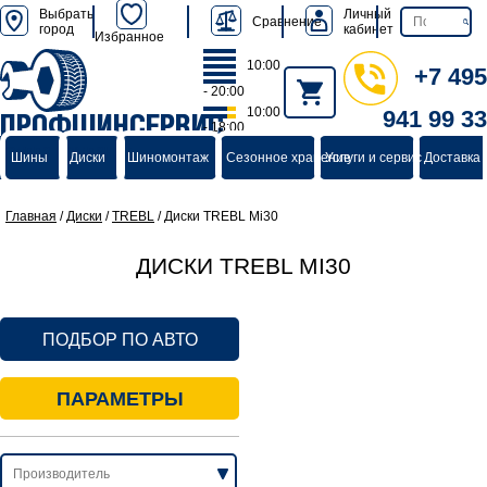
Выбрать
Личный
Сравнение
город
кабинет
Избранное
10:00
+7 495
- 20:00
10:00
941 99 33
ПРОФШИНСЕРВИС
- 18:00
группа компаний
Шины
Диски
Шиномонтаж
Сезонное хранение
Услуги и сервис
Доставка 
Главная
/
Диски
/
TREBL
/
Диски TREBL Mi30
ДИСКИ TREBL MI30
ПОДБОР ПО АВТО
ПАРАМЕТРЫ