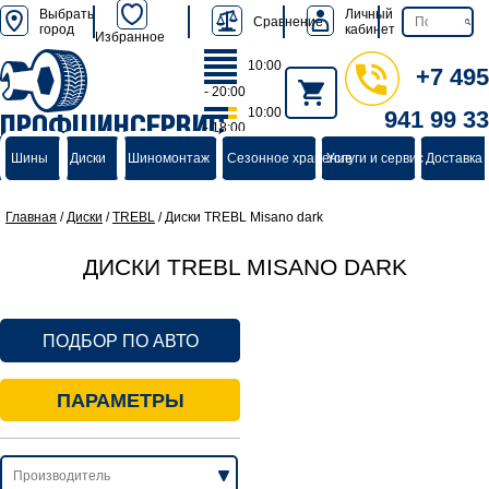
Выбрать
Личный
Сравнение
город
кабинет
Избранное
10:00
+7 495
- 20:00
10:00
941 99 33
ПРОФШИНСЕРВИС
- 18:00
группа компаний
Шины
Диски
Шиномонтаж
Сезонное хранение
Услуги и сервис
Доставка 
Главная
/
Диски
/
TREBL
/
Диски TREBL Misano dark
ДИСКИ TREBL MISANO DARK
ПОДБОР ПО АВТО
ПАРАМЕТРЫ