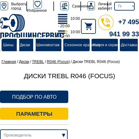
Выбрать
Личный
Сравнение
город
кабинет
Избранное
10:00
+7 495
- 20:00
10:00
941 99 33
ПРОФШИНСЕРВИС
- 18:00
группа компаний
Шины
Диски
Шиномонтаж
Сезонное хранение
Услуги и сервис
Доставка 
Главная
/
Диски
/
TREBL
/
R046 (Focus)
/
Диски TREBL R046 (Focus)
ДИСКИ TREBL R046 (FOCUS)
ПОДБОР ПО АВТО
ПАРАМЕТРЫ