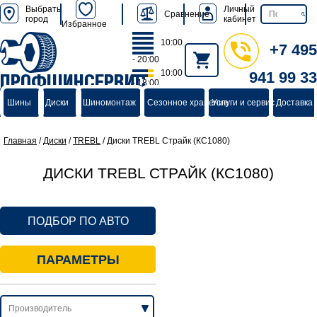
Выбрать
Личный
Сравнение
город
кабинет
Избранное
10:00
+7 495
- 20:00
10:00
941 99 33
ПРОФШИНСЕРВИС
- 18:00
группа компаний
Шины
Диски
Шиномонтаж
Сезонное хранение
Услуги и сервис
Доставка 
Главная
/
Диски
/
TREBL
/
Диски TREBL Страйк (КС1080)
ДИСКИ TREBL СТРАЙК (КС1080)
ПОДБОР ПО АВТО
ПАРАМЕТРЫ