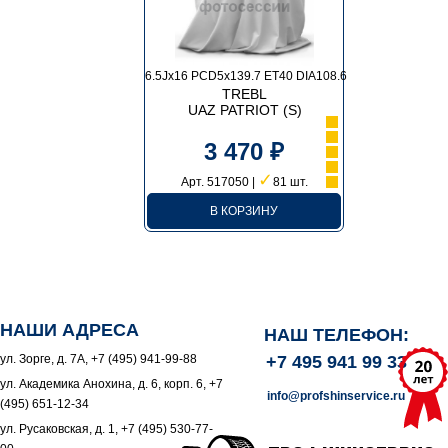
6.5Jx16 PCD5x139.7 ET40 DIA108.6
TREBL
UAZ PATRIOT (S)
3 470 ₽
✓
Арт. 517050 |
81 шт.
В КОРЗИНУ
НАШИ АДРЕСА
НАШ ТЕЛЕФОН:
ул. Зорге, д. 7А, +7 (495) 941-99-88
+7 495 941 99 33
ул. Академика Анохина, д. 6, корп. 6, +7
info@profshinservice.ru
(495) 651-12-34
ул. Русаковская, д. 1, +7 (495) 530-77-