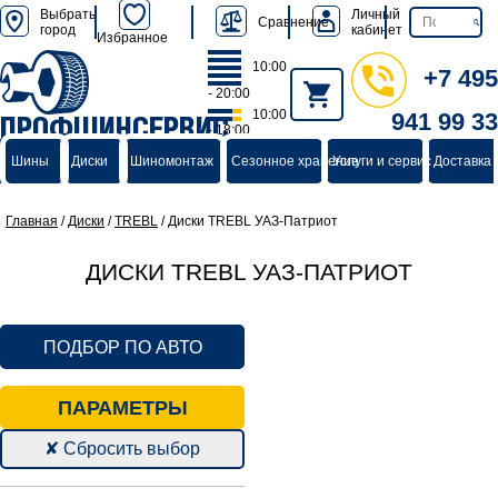
Выбрать
Личный
Сравнение
город
кабинет
Избранное
10:00
+7 495
- 20:00
10:00
941 99 33
ПРОФШИНСЕРВИС
- 18:00
группа компаний
Шины
Диски
Шиномонтаж
Сезонное хранение
Услуги и сервис
Доставка 
Главная
/
Диски
/
TREBL
/
Диски TREBL УАЗ-Патриот
ДИСКИ TREBL УАЗ-ПАТРИОТ
ПОДБОР ПО АВТО
ПАРАМЕТРЫ
✘ Сбросить выбор