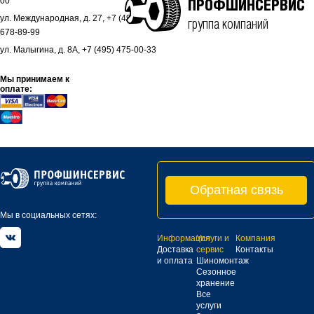
00
ПРОФШИНСЕРВИС
ул. Международная, д. 27, +7 (495)
группа компаний
678-89-99
ул. Малыгина, д. 8А, +7 (495) 475-00-33
Мы принимаем к
оплате:
Обратная связь
Мы в социальных сетях:
Информация
Услуги и
Компания
Доставка
сервис
Контакты
и оплата
Шиномонтаж
Сезонное
хранение
Все
услуги