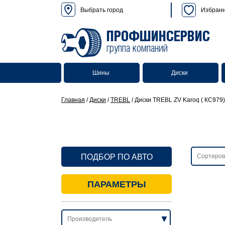
Выбрать город
Избран
ПРОФШИНСЕРВИС
группа компаний
Шины
Диски
Главная
/
Диски
/
TREBL
/
Диски TREBL ZV Karoq ( КС979)
ПОДБОР ПО АВТО
ПАРАМЕТРЫ