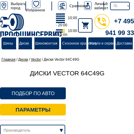
Выбрать
Личный
Сравнение
город
кабинет
Избранное
10:00
+7 495
- 20:00
10:00
941 99 33
ПРОФШИНСЕРВИС
- 18:00
группа компаний
Шины
Диски
Шиномонтаж
Сезонное хранение
Услуги и сервис
Доставка 
Главная
/
Диски
/
Vector
/
Диски Vector 64C49G
ДИСКИ VECTOR 64C49G
ПОДБОР ПО АВТО
ПАРАМЕТРЫ