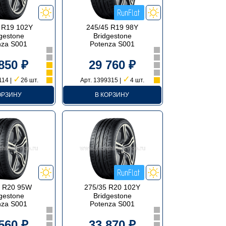
 R19 102Y
245/45 R19 98Y
gestone
Bridgestone
nza S001
Potenza S001
850 ₽
29 760 ₽
✓
✓
114 |
26 шт.
Арт. 1399315 |
4 шт.
ОРЗИНУ
В КОРЗИНУ
5 R20 95W
275/35 R20 102Y
gestone
Bridgestone
nza S001
Potenza S001
560 ₽
33 870 ₽