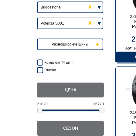
22
P
2
Разноширокие шины
Арт. 
Комплект (4 шт.)
Runflat
ЦЕНА
24
P
СЕЗОН
3