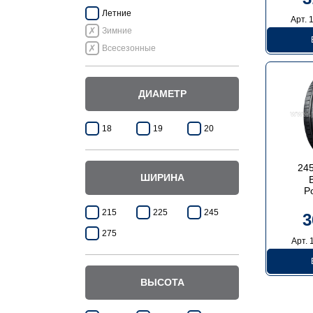
Летние
Арт. 
Зимние
Всесезонные
ДИАМЕТР
18
19
20
24
ШИРИНА
P
215
225
245
3
275
Арт. 
ВЫСОТА