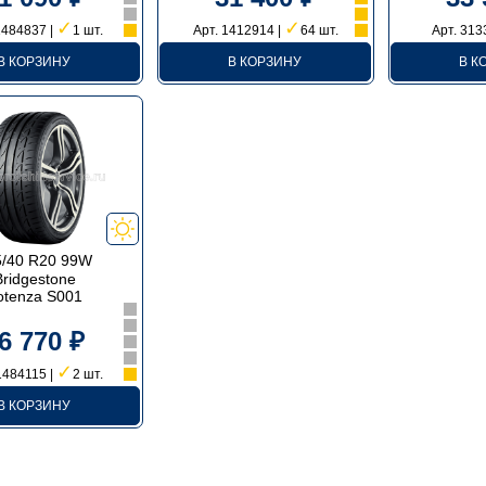
✓
✓
1484837 |
1 шт.
Арт. 1412914 |
64 шт.
Арт. 313
В КОРЗИНУ
В КОРЗИНУ
В К
5/40 R20 99W
Bridgestone
otenza S001
6 770 ₽
✓
1484115 |
2 шт.
В КОРЗИНУ