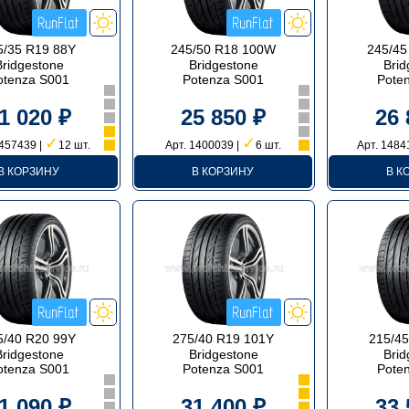
5/35 R19 88Y
245/50 R18 100W
245/45
Bridgestone
Bridgestone
Brid
otenza S001
Potenza S001
Pote
1 020 ₽
25 850 ₽
26 
✓
✓
1457439 |
12 шт.
Арт. 1400039 |
6 шт.
Арт. 1484
В КОРЗИНУ
В КОРЗИНУ
В К
5/40 R20 99Y
275/40 R19 101Y
215/4
Bridgestone
Bridgestone
Brid
otenza S001
Potenza S001
Pote
1 090 ₽
31 400 ₽
33 