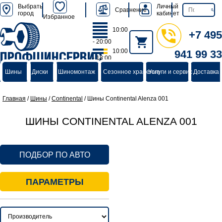
Выбрать
Личный
Сравнение
город
кабинет
Избранное
10:00
+7 495
- 20:00
10:00
941 99 33
ПРОФШИНСЕРВИС
- 18:00
группа компаний
Шины
Диски
Шиномонтаж
Сезонное хранение
Услуги и сервис
Доставка 
Главная
/
Шины
/
Continental
/
Шины Continental Alenza 001
ШИНЫ CONTINENTAL ALENZA 001
ПОДБОР ПО АВТО
ПАРАМЕТРЫ