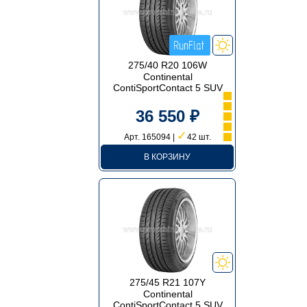
275/40 R20 106W
Continental
ContiSportContact 5 SUV
36 550 ₽
✓
Арт. 165094 |
42 шт.
В КОРЗИНУ
275/45 R21 107Y
Continental
ContiSportContact 5 SUV