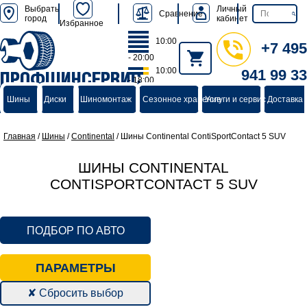
Выбрать
Личный
Сравнение
город
кабинет
Избранное
10:00
+7 495
- 20:00
10:00
941 99 33
ПРОФШИНСЕРВИС
- 18:00
группа компаний
Шины
Диски
Шиномонтаж
Сезонное хранение
Услуги и сервис
Доставка 
Главная
/
Шины
/
Continental
/
Шины Continental ContiSportContact 5 SUV
ШИНЫ CONTINENTAL
CONTISPORTCONTACT 5 SUV
ПОДБОР ПО АВТО
ПАРАМЕТРЫ
✘ Сбросить выбор