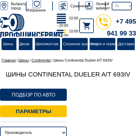
Выбрать
Личный
Сравнение
город
кабинет
Избранное
10:00
+7 495
- 20:00
10:00
941 99 33
ПРОФШИНСЕРВИС
- 18:00
группа компаний
Шины
Диски
Шиномонтаж
Сезонное хранение
Услуги и сервис
Доставка 
Главная
/
Шины
/
Continental
/
Шины Continental Dueler A/T 693IV
ШИНЫ CONTINENTAL DUELER A/T 693IV
ПОДБОР ПО АВТО
ПАРАМЕТРЫ