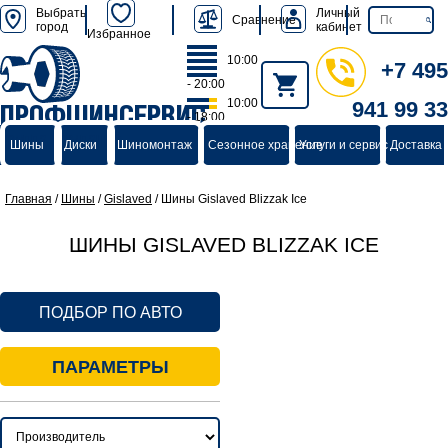
Выбрать
Личный
Сравнение
город
кабинет
Избранное
10:00
+7 495
- 20:00
10:00
941 99 33
ПРОФШИНСЕРВИС
- 18:00
группа компаний
Шины
Диски
Шиномонтаж
Сезонное хранение
Услуги и сервис
Доставка 
Главная
/
Шины
/
Gislaved
/
Шины Gislaved Blizzak Ice
ШИНЫ GISLAVED BLIZZAK ICE
ПОДБОР ПО АВТО
ПАРАМЕТРЫ