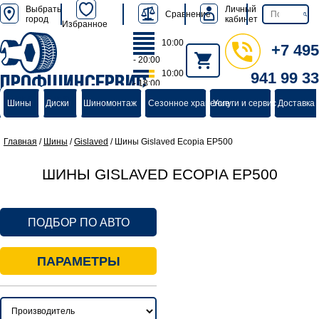
Выбрать
Личный
Сравнение
город
кабинет
Избранное
10:00
+7 495
- 20:00
10:00
941 99 33
ПРОФШИНСЕРВИС
- 18:00
группа компаний
Шины
Диски
Шиномонтаж
Сезонное хранение
Услуги и сервис
Доставка 
Главная
/
Шины
/
Gislaved
/
Шины Gislaved Ecopia EP500
ШИНЫ GISLAVED ECOPIA EP500
ПОДБОР ПО АВТО
ПАРАМЕТРЫ