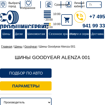
Выбрать
Личный
Сравнение
город
кабинет
Избранное
10:00
+7 495
- 20:00
10:00
941 99 33
ПРОФШИНСЕРВИС
- 18:00
группа компаний
Шины
Диски
Шиномонтаж
Сезонное хранение
Услуги и сервис
Доставка 
Главная
/
Шины
/
Goodyear
/
Шины Goodyear Alenza 001
ШИНЫ GOODYEAR ALENZA 001
ПОДБОР ПО АВТО
ПАРАМЕТРЫ