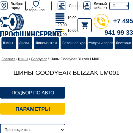
Выбрать
Личный
Сравнение
город
кабинет
Избранное
10:00
+7 495
- 20:00
10:00
941 99 33
ПРОФШИНСЕРВИС
- 18:00
группа компаний
Шины
Диски
Шиномонтаж
Сезонное хранение
Услуги и сервис
Доставка 
Главная
/
Шины
/
Goodyear
/
Шины Goodyear Blizzak LM001
ШИНЫ GOODYEAR BLIZZAK LM001
ПОДБОР ПО АВТО
ПАРАМЕТРЫ