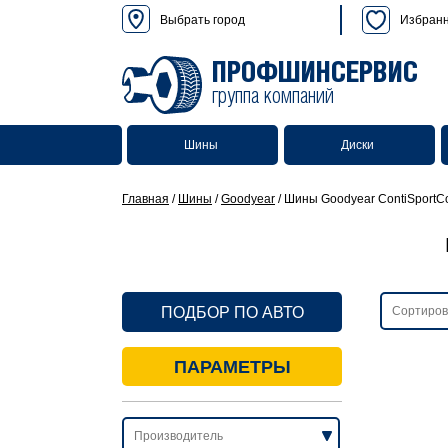
Выбрать город
Избран
ПРОФШИНСЕРВИС
группа компаний
Шины
Диски
Главная
/
Шины
/
Goodyear
/
Шины Goodyear ContiSportCo
ПОДБОР ПО АВТО
ПАРАМЕТРЫ