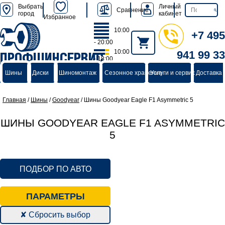
Выбрать
Личный
Сравнение
город
кабинет
Избранное
10:00
+7 495
- 20:00
10:00
941 99 33
ПРОФШИНСЕРВИС
- 18:00
группа компаний
Шины
Диски
Шиномонтаж
Сезонное хранение
Услуги и сервис
Доставка 
Главная
/
Шины
/
Goodyear
/
Шины Goodyear Eagle F1 Asymmetric 5
ШИНЫ GOODYEAR EAGLE F1 ASYMMETRIC
5
ПОДБОР ПО АВТО
ПАРАМЕТРЫ
✘ Сбросить выбор