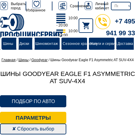
Выбрать
Личный
Сравнение
город
кабинет
Избранное
10:00
+7 495
- 20:00
10:00
941 99 33
ПРОФШИНСЕРВИС
- 18:00
группа компаний
Шины
Диски
Шиномонтаж
Сезонное хранение
Услуги и сервис
Доставка 
Главная
/
Шины
/
Goodyear
/
Шины Goodyear Eagle F1 Asymmetric AT SUV-4X4
ШИНЫ GOODYEAR EAGLE F1 ASYMMETRIC
AT SUV-4X4
ПОДБОР ПО АВТО
ПАРАМЕТРЫ
✘ Сбросить выбор