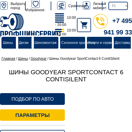
Выбрать
Личный
Сравнение
город
кабинет
Избранное
10:00
+7 495
- 20:00
10:00
941 99 33
ПРОФШИНСЕРВИС
- 18:00
группа компаний
Шины
Диски
Шиномонтаж
Сезонное хранение
Услуги и сервис
Доставка 
Главная
/
Шины
/
Goodyear
/
Шины Goodyear SportContact 6 ContiSilent
ШИНЫ GOODYEAR SPORTCONTACT 6
CONTISILENT
ПОДБОР ПО АВТО
ПАРАМЕТРЫ