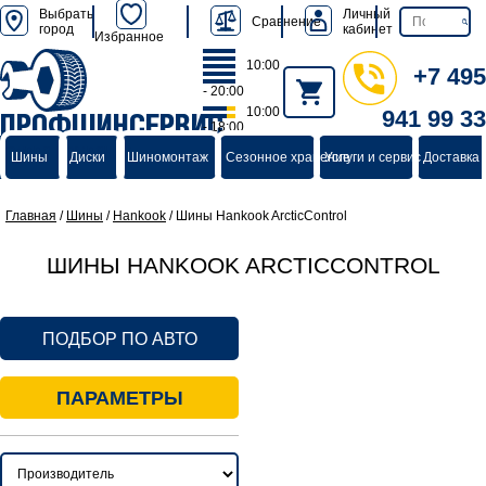
Выбрать
Личный
Сравнение
город
кабинет
Избранное
10:00
+7 495
- 20:00
10:00
941 99 33
ПРОФШИНСЕРВИС
- 18:00
группа компаний
Шины
Диски
Шиномонтаж
Сезонное хранение
Услуги и сервис
Доставка 
Главная
/
Шины
/
Hankook
/
Шины Hankook ArcticControl
ШИНЫ HANKOOK ARCTICCONTROL
ПОДБОР ПО АВТО
ПАРАМЕТРЫ