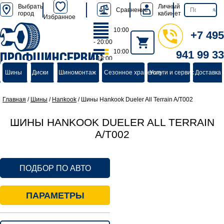
Выбрать
Личный
Сравнение
город
кабинет
Избранное
10:00
+7 495
- 20:00
10:00
941 99 33
ПРОФШИНСЕРВИС
- 18:00
группа компаний
Шины
Диски
Шиномонтаж
Сезонное хранение
Услуги и сервис
Доставка 
Главная
/
Шины
/
Hankook
/
Шины Hankook Dueler All Terrain A/T002
ШИНЫ HANKOOK DUELER ALL TERRAIN
A/T002
ПОДБОР ПО АВТО
ПАРАМЕТРЫ