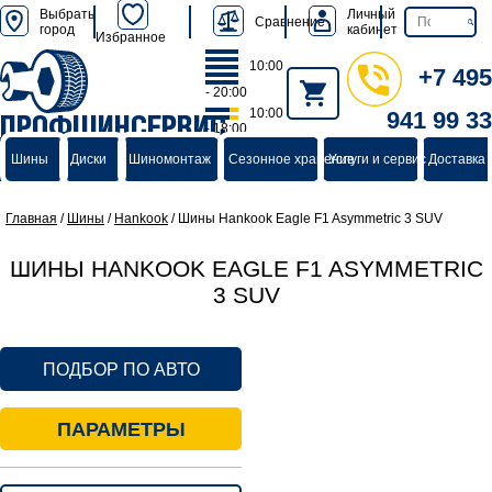
Выбрать
Личный
Сравнение
город
кабинет
Избранное
10:00
+7 495
- 20:00
10:00
941 99 33
ПРОФШИНСЕРВИС
- 18:00
группа компаний
Шины
Диски
Шиномонтаж
Сезонное хранение
Услуги и сервис
Доставка 
Главная
/
Шины
/
Hankook
/
Шины Hankook Eagle F1 Asymmetric 3 SUV
ШИНЫ HANKOOK EAGLE F1 ASYMMETRIC
3 SUV
ПОДБОР ПО АВТО
ПАРАМЕТРЫ