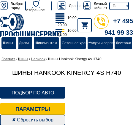
Выбрать
Личный
Сравнение
город
кабинет
Избранное
10:00
+7 495
- 20:00
10:00
941 99 33
ПРОФШИНСЕРВИС
- 18:00
группа компаний
Шины
Диски
Шиномонтаж
Сезонное хранение
Услуги и сервис
Доставка 
Главная
/
Шины
/
Hankook
/
Шины Hankook Kinergy 4s H740
ШИНЫ HANKOOK KINERGY 4S H740
ПОДБОР ПО АВТО
ПАРАМЕТРЫ
✘ Сбросить выбор