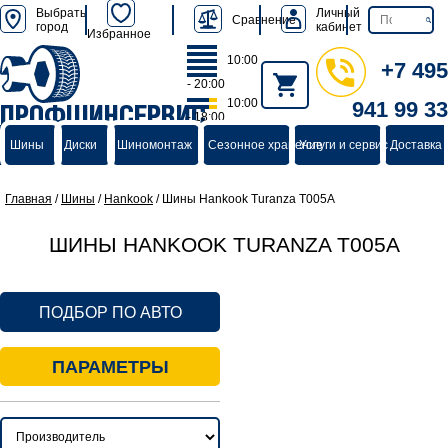
Выбрать
Личный
Сравнение
город
кабинет
Избранное
10:00
+7 495
- 20:00
10:00
941 99 33
ПРОФШИНСЕРВИС
- 18:00
группа компаний
Шины
Диски
Шиномонтаж
Сезонное хранение
Услуги и сервис
Доставка 
Главная
/
Шины
/
Hankook
/
Шины Hankook Turanza T005A
ШИНЫ HANKOOK TURANZA T005A
ПОДБОР ПО АВТО
ПАРАМЕТРЫ