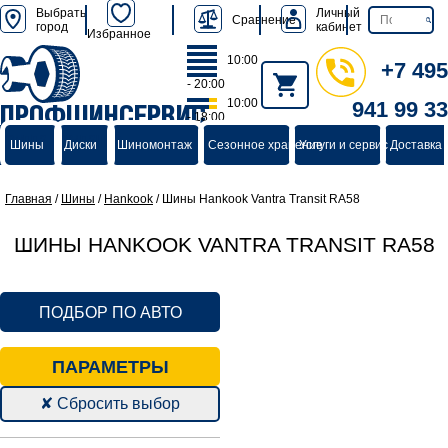
Выбрать
Личный
Сравнение
город
кабинет
Избранное
10:00
+7 495
- 20:00
10:00
941 99 33
ПРОФШИНСЕРВИС
- 18:00
группа компаний
Шины
Диски
Шиномонтаж
Сезонное хранение
Услуги и сервис
Доставка 
Главная
/
Шины
/
Hankook
/
Шины Hankook Vantra Transit RA58
ШИНЫ HANKOOK VANTRA TRANSIT RA58
ПОДБОР ПО АВТО
ПАРАМЕТРЫ
✘ Сбросить выбор