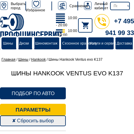
Выбрать
Личный
Сравнение
город
кабинет
Избранное
10:00
+7 495
- 20:00
10:00
941 99 33
ПРОФШИНСЕРВИС
- 18:00
группа компаний
Шины
Диски
Шиномонтаж
Сезонное хранение
Услуги и сервис
Доставка 
Главная
/
Шины
/
Hankook
/
Шины Hankook Ventus evo K137
ШИНЫ HANKOOK VENTUS EVO K137
ПОДБОР ПО АВТО
ПАРАМЕТРЫ
✘ Сбросить выбор