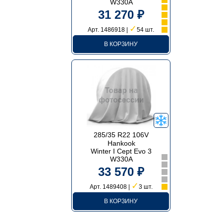
W330A
31 270 ₽
✓
Арт. 1486918 |
54 шт.
В КОРЗИНУ
285/35 R22 106V
Hankook
Winter I Cept Evo 3
W330A
33 570 ₽
✓
Арт. 1489408 |
3 шт.
В КОРЗИНУ