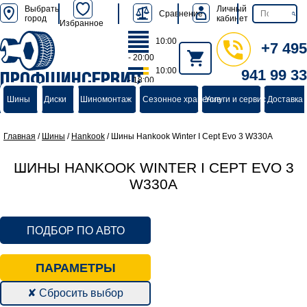
Выбрать
Личный
Сравнение
город
кабинет
Избранное
10:00
+7 495
- 20:00
10:00
941 99 33
ПРОФШИНСЕРВИС
- 18:00
группа компаний
Шины
Диски
Шиномонтаж
Сезонное хранение
Услуги и сервис
Доставка 
Главная
/
Шины
/
Hankook
/
Шины Hankook Winter I Cept Evo 3 W330A
ШИНЫ HANKOOK WINTER I CEPT EVO 3
W330A
ПОДБОР ПО АВТО
ПАРАМЕТРЫ
✘ Сбросить выбор