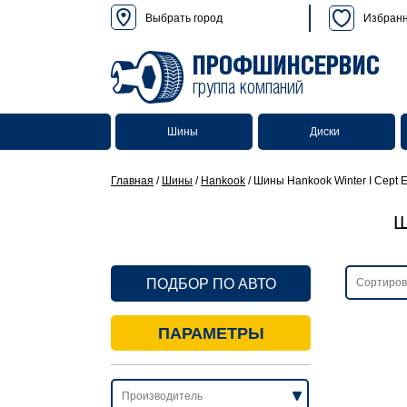
Выбрать город
Избран
ПРОФШИНСЕРВИС
группа компаний
Шины
Диски
Главная
/
Шины
/
Hankook
/
Шины Hankook Winter I Cept
Ш
ПОДБОР ПО АВТО
ПАРАМЕТРЫ