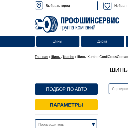
Выбрать город
Избран
ПРОФШИНСЕРВИС
группа компаний
Шины
Диски
Главная
/
Шины
/
Kumho
/
Шины Kumho ContiCrossContact 
ШИНЫ
ПОДБОР ПО АВТО
ПАРАМЕТРЫ