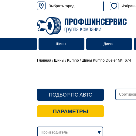
Выбрать город
Избран
ПРОФШИНСЕРВИС
группа компаний
Шины
Диски
Главная
/
Шины
/
Kumho
/
Шины Kumho Dueler M/T 674
ПОДБОР ПО АВТО
ПАРАМЕТРЫ