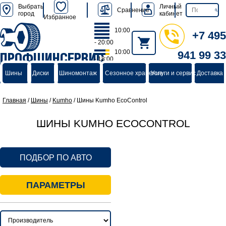
Выбрать
Личный
Сравнение
город
кабинет
Избранное
10:00
+7 495
- 20:00
10:00
941 99 33
ПРОФШИНСЕРВИС
- 18:00
группа компаний
Шины
Диски
Шиномонтаж
Сезонное хранение
Услуги и сервис
Доставка 
Главная
/
Шины
/
Kumho
/
Шины Kumho EcoControl
ШИНЫ KUMHO ECOCONTROL
ПОДБОР ПО АВТО
ПАРАМЕТРЫ