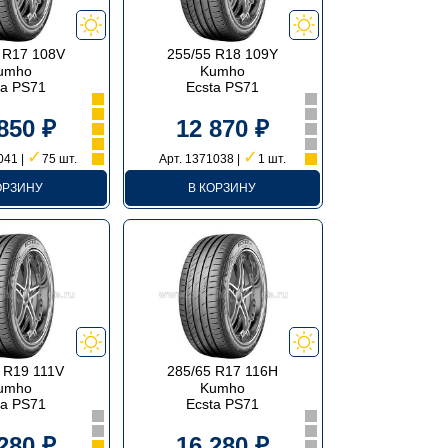
 R17 108V
255/55 R18 109Y
umho
Kumho
ta PS71
Ecsta PS71
850 ₽
12 870 ₽
✓
✓
041 |
75 шт.
Арт. 1371038 |
1 шт.
ОРЗИНУ
В КОРЗИНУ
 R19 111V
285/65 R17 116H
umho
Kumho
ta PS71
Ecsta PS71
280 ₽
16 280 ₽