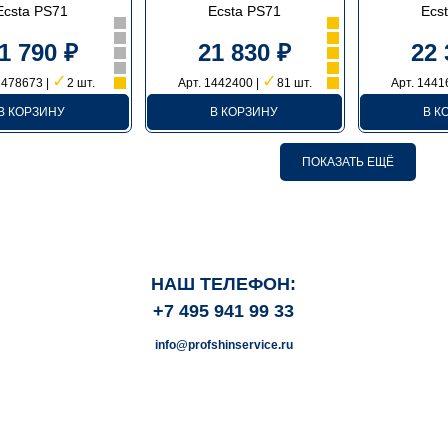
Ecsta PS71
Ecsta PS71
Ecs
1 790 ₽
21 830 ₽
22 
✓
✓
1478673 |
2 шт.
Арт. 1442400 |
81 шт.
Арт. 1441
В КОРЗИНУ
В КОРЗИНУ
В К
ПОКАЗАТЬ ЕЩЁ
НАШ ТЕЛЕФОН:
+7 495 941 99 33
info@profshinservice.ru