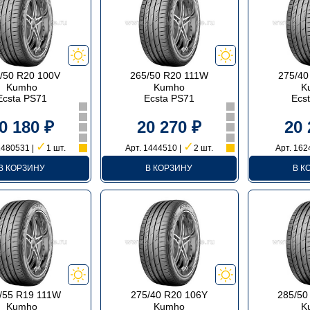
/50 R20 100V
265/50 R20 111W
275/40
Kumho
Kumho
K
Ecsta PS71
Ecsta PS71
Ecs
0 180 ₽
20 270 ₽
20 
✓
✓
1480531 |
1 шт.
Арт. 1444510 |
2 шт.
Арт. 162
В КОРЗИНУ
В КОРЗИНУ
В К
/55 R19 111W
275/40 R20 106Y
285/50
Kumho
Kumho
K