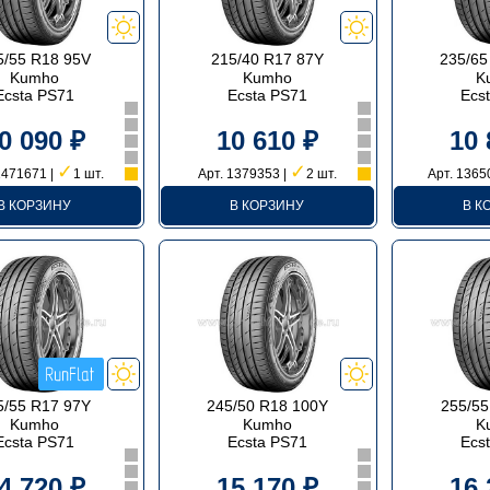
5/55 R18 95V
215/40 R17 87Y
235/65
Kumho
Kumho
K
Ecsta PS71
Ecsta PS71
Ecs
0 090 ₽
10 610 ₽
10 
✓
✓
1471671 |
1 шт.
Арт. 1379353 |
2 шт.
Арт. 1365
В КОРЗИНУ
В КОРЗИНУ
В К
5/55 R17 97Y
245/50 R18 100Y
255/55
Kumho
Kumho
K
Ecsta PS71
Ecsta PS71
Ecs
4 720 ₽
15 170 ₽
16 