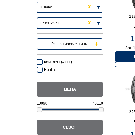
21
1
Разноширокие шины
Арт. 
Комплект (4 шт.)
Runflat
ЦЕНА
22
СЕЗОН
1