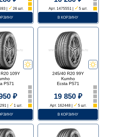
✓
✓
693 |
26 шт.
Арт. 1475551 |
5 шт.
ОРЗИНУ
В КОРЗИНУ
 R20 109Y
245/40 R20 99Y
umho
Kumho
ta PS71
Ecsta PS71
950 ₽
19 850 ₽
✓
✓
291 |
1 шт.
Арт. 162448 |
5 шт.
ОРЗИНУ
В КОРЗИНУ