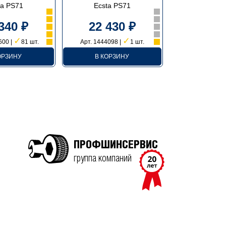
ta PS71
Ecsta PS71
340 ₽
22 430 ₽
✓
✓
600 |
81 шт.
Арт. 1444098 |
1 шт.
ОРЗИНУ
В КОРЗИНУ
ПРОФШИНСЕРВИС
группа компаний