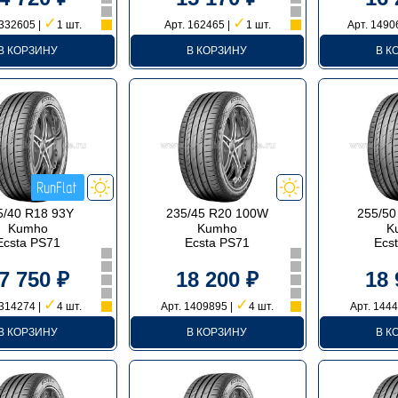
✓
✓
 332605 |
1 шт.
Арт. 162465 |
1 шт.
Арт. 1490
В КОРЗИНУ
В КОРЗИНУ
В К
5/40 R18 93Y
235/45 R20 100W
255/50
Kumho
Kumho
K
Ecsta PS71
Ecsta PS71
Ecs
7 750 ₽
18 200 ₽
18 
✓
✓
 314274 |
4 шт.
Арт. 1409895 |
4 шт.
Арт. 1444
В КОРЗИНУ
В КОРЗИНУ
В К