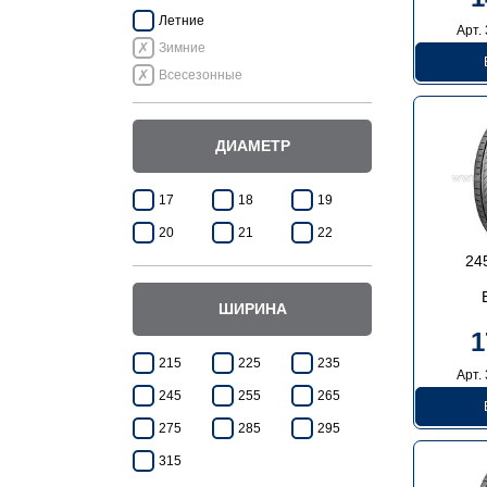
Летние
Арт.
Зимние
Всесезонные
ДИАМЕТР
17
18
19
20
21
22
24
ШИРИНА
1
215
225
235
Арт.
245
255
265
275
285
295
315