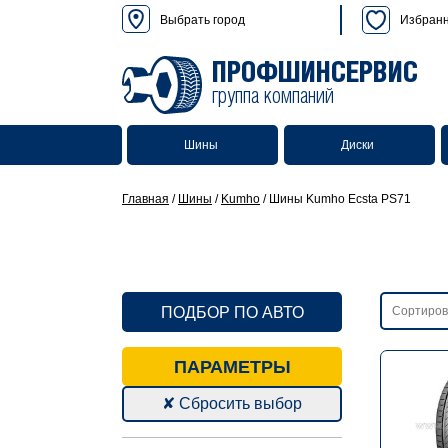
Выбрать город
Избран
ПРОФШИНСЕРВИС
группа компаний
Шины
Диски
Главная
/
Шины
/
Kumho
/
Шины Kumho Ecsta PS71
ПОДБОР ПО АВТО
ПАРАМЕТРЫ
✘ Сбросить выбор