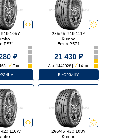
 R19 105Y
285/45 R19 111Y
umho
Kumho
ta PS71
Ecsta PS71
280 ₽
21 430 ₽
✓
✓
463 |
7 шт.
Арт. 1442928 |
14 шт.
ОРЗИНУ
В КОРЗИНУ
 R20 116W
265/45 R20 108Y
umho
Kumho