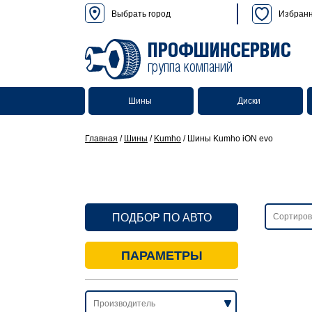
Выбрать город
Избран
ПРОФШИНСЕРВИС
группа компаний
Шины
Диски
Главная
/
Шины
/
Kumho
/
Шины Kumho iON evo
ПОДБОР ПО АВТО
ПАРАМЕТРЫ