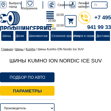
Выбрать
Личный
Сравнение
город
кабинет
Избранное
10:00
+7 495
- 20:00
10:00
941 99 33
ПРОФШИНСЕРВИС
- 18:00
группа компаний
Шины
Диски
Шиномонтаж
Сезонное хранение
Услуги и сервис
Доставка 
Главная
/
Шины
/
Kumho
/
Шины Kumho iON Nordic Ice SUV
ШИНЫ KUMHO ION NORDIC ICE SUV
ПОДБОР ПО АВТО
ПАРАМЕТРЫ