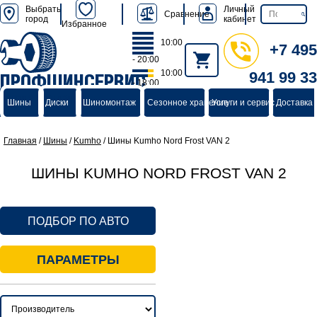
Выбрать
Личный
Сравнение
город
кабинет
Избранное
10:00
+7 495
- 20:00
10:00
941 99 33
ПРОФШИНСЕРВИС
- 18:00
группа компаний
Шины
Диски
Шиномонтаж
Сезонное хранение
Услуги и сервис
Доставка 
Главная
/
Шины
/
Kumho
/
Шины Kumho Nord Frost VAN 2
ШИНЫ KUMHO NORD FROST VAN 2
ПОДБОР ПО АВТО
ПАРАМЕТРЫ