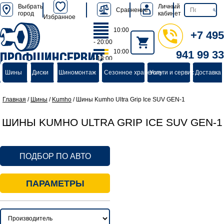
Выбрать
Личный
Сравнение
город
кабинет
Избранное
10:00
+7 495
- 20:00
10:00
941 99 33
ПРОФШИНСЕРВИС
- 18:00
группа компаний
Шины
Диски
Шиномонтаж
Сезонное хранение
Услуги и сервис
Доставка 
Главная
/
Шины
/
Kumho
/
Шины Kumho Ultra Grip Ice SUV GEN-1
ШИНЫ KUMHO ULTRA GRIP ICE SUV GEN-1
ПОДБОР ПО АВТО
ПАРАМЕТРЫ