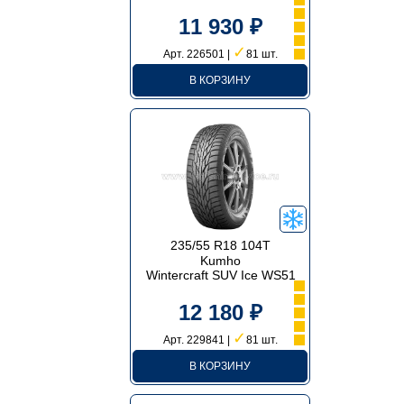
11 930 ₽
✓
Арт. 226501 |
81 шт.
В КОРЗИНУ
235/55 R18 104T
Kumho
Wintercraft SUV Ice WS51
12 180 ₽
✓
Арт. 229841 |
81 шт.
В КОРЗИНУ