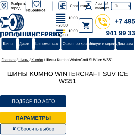
Выбрать
Личный
Сравнение
город
кабинет
Избранное
10:00
+7 495
- 20:00
10:00
941 99 33
ПРОФШИНСЕРВИС
- 18:00
группа компаний
Шины
Диски
Шиномонтаж
Сезонное хранение
Услуги и сервис
Доставка 
Главная
/
Шины
/
Kumho
/
Шины Kumho WinterCraft SUV Ice WS51
ШИНЫ KUMHO WINTERCRAFT SUV ICE
WS51
ПОДБОР ПО АВТО
ПАРАМЕТРЫ
✘ Сбросить выбор