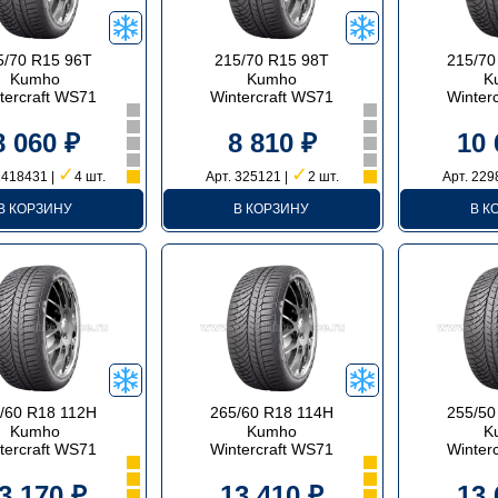
5/70 R15 96T
215/70 R15 98T
215/70
Kumho
Kumho
K
tercraft WS71
Wintercraft WS71
Winter
8 060 ₽
8 810 ₽
10 
✓
✓
1418431 |
4 шт.
Арт. 325121 |
2 шт.
Арт. 229
В КОРЗИНУ
В КОРЗИНУ
В К
/60 R18 112H
265/60 R18 114H
255/50
Kumho
Kumho
K
tercraft WS71
Wintercraft WS71
Winter
3 170 ₽
13 410 ₽
13 