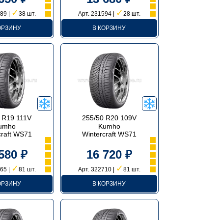
✓
✓
89 |
38 шт.
Арт. 231594 |
28 шт.
ОРЗИНУ
В КОРЗИНУ
 R19 111V
255/50 R20 109V
umho
Kumho
craft WS71
Wintercraft WS71
580 ₽
16 720 ₽
✓
✓
65 |
81 шт.
Арт. 322710 |
81 шт.
ОРЗИНУ
В КОРЗИНУ