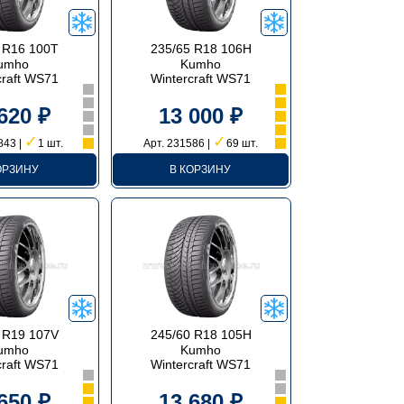
 R16 100T
235/65 R18 106H
umho
Kumho
craft WS71
Wintercraft WS71
620 ₽
13 000 ₽
✓
✓
843 |
1 шт.
Арт. 231586 |
69 шт.
ОРЗИНУ
В КОРЗИНУ
 R19 107V
245/60 R18 105H
umho
Kumho
craft WS71
Wintercraft WS71
650 ₽
13 680 ₽