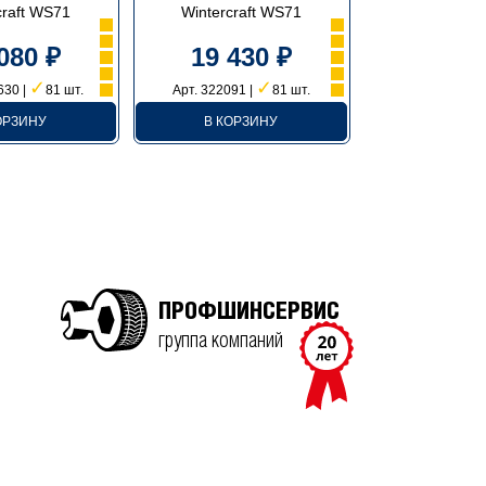
craft WS71
Wintercraft WS71
080 ₽
19 430 ₽
✓
✓
630 |
81 шт.
Арт. 322091 |
81 шт.
ОРЗИНУ
В КОРЗИНУ
ПРОФШИНСЕРВИС
группа компаний