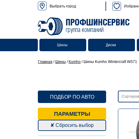
Выбрать город
Избран
ПРОФШИНСЕРВИС
группа компаний
Шины
Диски
Главная
/
Шины
/
Kumho
/
Шины Kumho Wintercraft WS71
ПОДБОР ПО АВТО
ПАРАМЕТРЫ
✘ Сбросить выбор