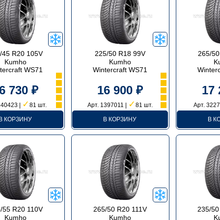
/45 R20 105V
225/50 R18 99V
265/50
Kumho
Kumho
K
tercraft WS71
Wintercraft WS71
Winter
6 730 ₽
16 900 ₽
17 
✓
✓
240423 |
81 шт.
Арт. 1397011 |
81 шт.
Арт. 3227
В КОРЗИНУ
В КОРЗИНУ
В К
/55 R20 110V
265/50 R20 111V
235/50
Kumho
Kumho
K