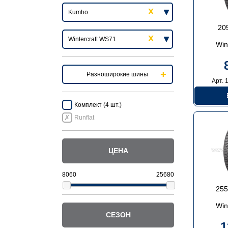
20
Win
Разноширокие шины
Арт. 
Комплект (4 шт.)
Runflat
ЦЕНА
255
Win
СЕЗОН
1