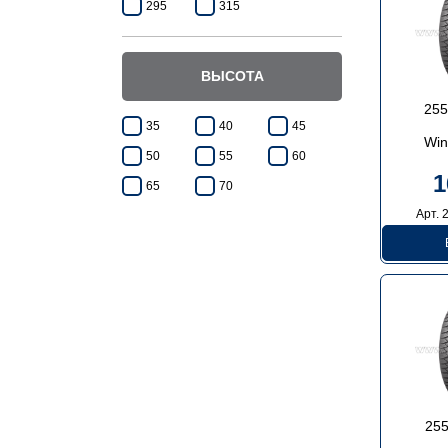
295
315
ВЫСОТА
255
35
40
45
Win
50
55
60
1
65
70
Арт. 
255