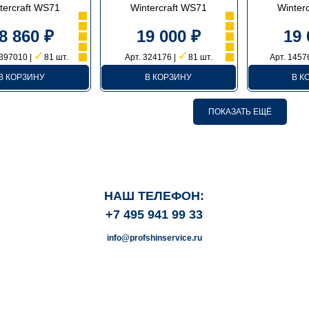
tercraft WS71
Wintercraft WS71
Winter
8 860 ₽
19 000 ₽
19 
✓
✓
1397010 |
81 шт.
Арт. 324176 |
81 шт.
Арт. 1457
В КОРЗИНУ
В КОРЗИНУ
В К
ПОКАЗАТЬ ЕЩЁ
НАШ ТЕЛЕФОН:
+7 495 941 99 33
info@profshinservice.ru