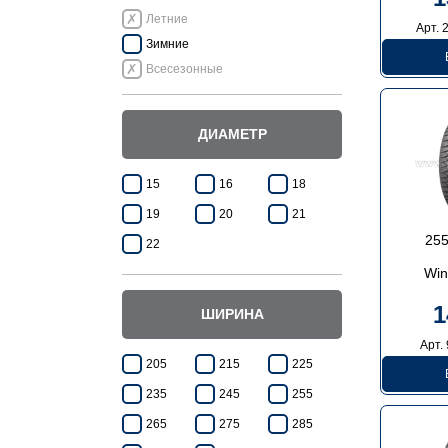
Летние
Арт. 
Зимние
Всесезонные
ДИАМЕТР
15
16
18
19
20
21
255
22
Win
1
ШИРИНА
Арт.
205
215
225
235
245
255
265
275
285