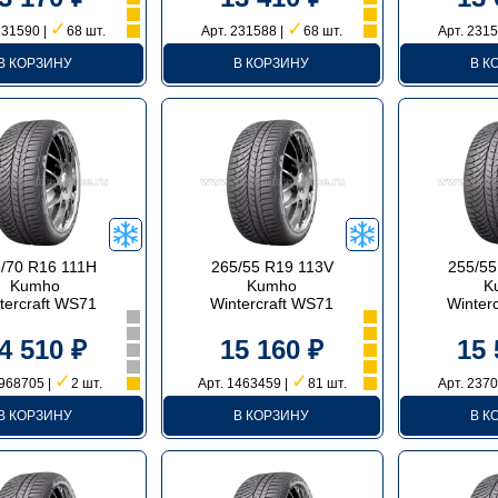
✓
✓
231590 |
68 шт.
Арт. 231588 |
68 шт.
Арт. 2315
В КОРЗИНУ
В КОРЗИНУ
В К
/70 R16 111H
265/55 R19 113V
255/55
Kumho
Kumho
K
tercraft WS71
Wintercraft WS71
Winter
4 510 ₽
15 160 ₽
15 
✓
✓
 968705 |
2 шт.
Арт. 1463459 |
81 шт.
Арт. 2370
В КОРЗИНУ
В КОРЗИНУ
В К