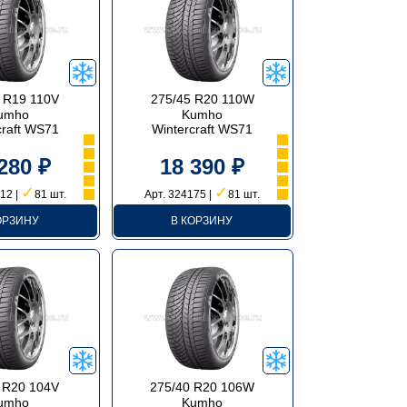
 R19 110V
275/45 R20 110W
umho
Kumho
craft WS71
Wintercraft WS71
280 ₽
18 390 ₽
✓
✓
12 |
81 шт.
Арт. 324175 |
81 шт.
ОРЗИНУ
В КОРЗИНУ
 R20 104V
275/40 R20 106W
umho
Kumho