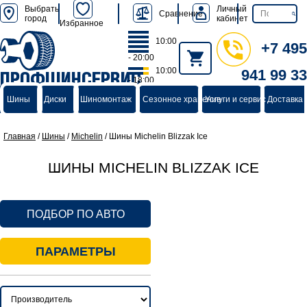
Выбрать
Личный
Сравнение
город
кабинет
Избранное
10:00
+7 495
- 20:00
10:00
941 99 33
ПРОФШИНСЕРВИС
- 18:00
группа компаний
Шины
Диски
Шиномонтаж
Сезонное хранение
Услуги и сервис
Доставка 
Главная
/
Шины
/
Michelin
/
Шины Michelin Blizzak Ice
ШИНЫ MICHELIN BLIZZAK ICE
ПОДБОР ПО АВТО
ПАРАМЕТРЫ