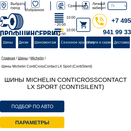
Выбрать
Личный
Сравнение
город
кабинет
Избранное
10:00
+7 495
- 20:00
10:00
941 99 33
ПРОФШИНСЕРВИС
- 18:00
группа компаний
Шины
Диски
Шиномонтаж
Сезонное хранение
Услуги и сервис
Доставка 
Главная
/
Шины
/
Michelin
/
Шины Michelin ContiCrossContact LX Sport (ContiSilent)
ШИНЫ MICHELIN CONTICROSSCONTACT
LX SPORT (CONTISILENT)
ПОДБОР ПО АВТО
ПАРАМЕТРЫ