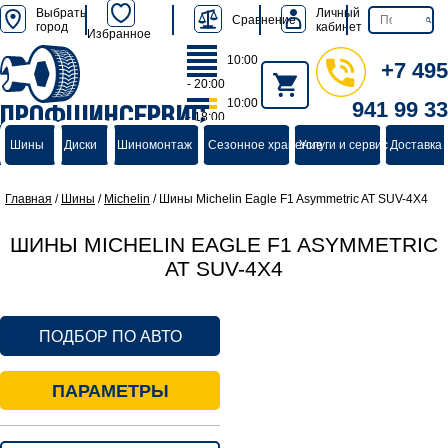
Выбрать
Личный
Сравнение
город
кабинет
Избранное
10:00
+7 495
- 20:00
10:00
941 99 33
ПРОФШИНСЕРВИС
- 18:00
группа компаний
Шины
Диски
Шиномонтаж
Сезонное хранение
Услуги и сервис
Доставка 
Главная
/
Шины
/
Michelin
/
Шины Michelin Eagle F1 Asymmetric AT SUV-4X4
ШИНЫ MICHELIN EAGLE F1 ASYMMETRIC
AT SUV-4X4
ПОДБОР ПО АВТО
ПАРАМЕТРЫ