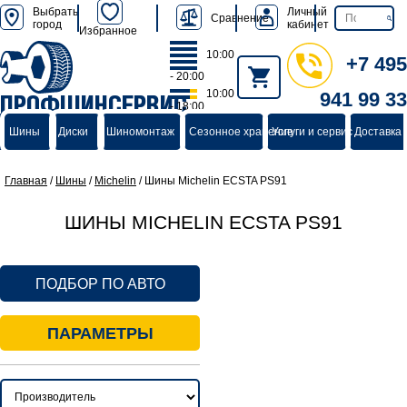
Выбрать
Личный
Сравнение
город
кабинет
Избранное
10:00
+7 495
- 20:00
10:00
941 99 33
ПРОФШИНСЕРВИС
- 18:00
группа компаний
Шины
Диски
Шиномонтаж
Сезонное хранение
Услуги и сервис
Доставка 
Главная
/
Шины
/
Michelin
/
Шины Michelin ECSTA PS91
ШИНЫ MICHELIN ECSTA PS91
ПОДБОР ПО АВТО
ПАРАМЕТРЫ